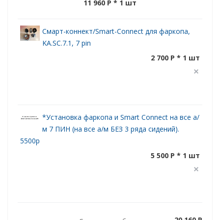
11 960 P
* 1 шт
Смарт-коннект/Smart-Connect для фаркопа,
KA.SC.7.1, 7 pin
2 700 P * 1 шт
*Установка фаркопа и Smart Connect на все а/
м 7 ПИН (на все а/м БЕЗ 3 ряда сидений).
5500р
5 500 P * 1 шт
20 160 P