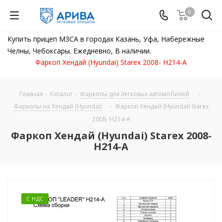
0
Купить прицеп МЗСА в городах Казань, Уфа, Набережные
Челны, Чебоксары. Ежедневно, В наличии.
Фаркоп Хендай (Hyundai) Starex 2008- H214-A
Главная
-
Каталог
-
Фаркопы для легковых автомобилей
-
Фаркопы на Хендай (Hyundai)
-
Фаркоп Хендай (Hyundai) Starex
2008- H214-A
Фаркоп Хендай (Hyundai) Starex 2008-
H214-A
С НДС