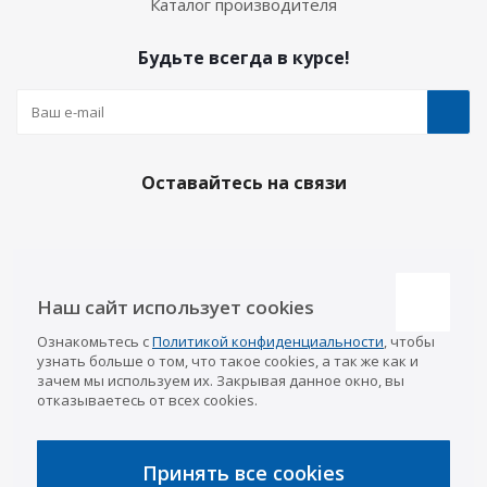
Каталог производителя
Будьте всегда в курсе!
Оставайтесь на связи
Наши контакты
Наш сайт использует cookies
Казань
Ознакомьтесь с
Политикой конфиденциальности
, чтобы
info@a-pricep.ru
8 (843) 207-03-08
узнать больше о том, что такое cookies, а так же как и
Уфа
зачем мы используем их. Закрывая данное окно, вы
8 (347) 258-84-87
отказываетесь от всех cookies.
Набережные Челны
8 (8552) 92-33-79
Чебоксары
8 (8352) 38-88-37
Принять все cookies