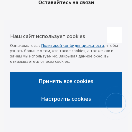
Оставайтесь на связи
Наши контакты
Наш сайт использует cookies
Казань
Ознакомьтесь с
Политикой конфиденциальности
, чтобы
info@a-pricep.ru
8 (843) 207-03-08
узнать больше о том, что такое cookies, а так же как и
Уфа
зачем мы используем их. Закрывая данное окно, вы
8 (347) 258-84-87
отказываетесь от всех cookies.
Набережные Челны
8 (8552) 92-33-79
Чебоксары
8 (8352) 38-88-37
Принять все cookies
Интернет-магазин
8 (927) 668-88-37
Настроить cookies
2026 © «АРИВА»