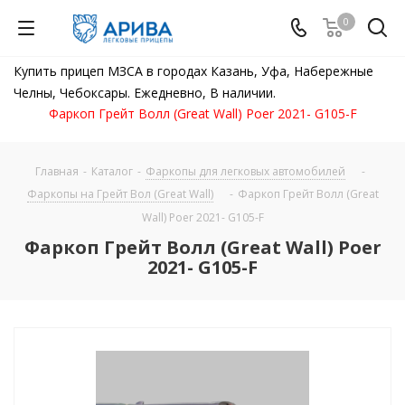
0
Купить прицеп МЗСА в городах Казань, Уфа, Набережные
Челны, Чебоксары. Ежедневно, В наличии.
Фаркоп Грейт Волл (Great Wall) Poer 2021- G105-F
Главная
-
Каталог
-
Фаркопы для легковых автомобилей
-
Фаркопы на Грейт Вол (Great Wall)
-
Фаркоп Грейт Волл (Great
Wall) Poer 2021- G105-F
Фаркоп Грейт Волл (Great Wall) Poer
2021- G105-F