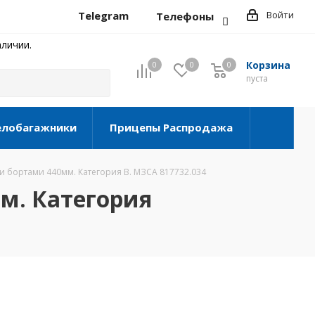
Telegram
Войти
Телефоны
личии.
Корзина
0
0
0
0
пуста
елобагажники
Прицепы Распродажа
 бортами 440мм. Категория В. МЗСА 817732.034
м. Категория