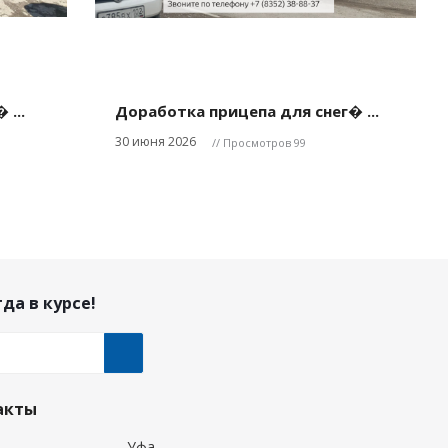
...
Доработка прицепа для снег� ...
30 июня 2026
// Просмотров 99
да в курсе!
акты
Уфа