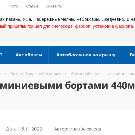
ы
Фото
Статьи
Контакты
ах Казань, Уфа, Набережные Челны, Чебоксары. Ежедневно, В на
ный прицепы, прицеп для снегохода, фаркоп, установка фаркопа.
Автобоксы
Автобагажник на крышу
В
епах
-
Видео-обзоры: всё о прицепах
-
Двухосный прицеп с алюминиевыми
юминиевыми бортами 440м
Дата: 15.11.2022
Автор: Иван Алексеев