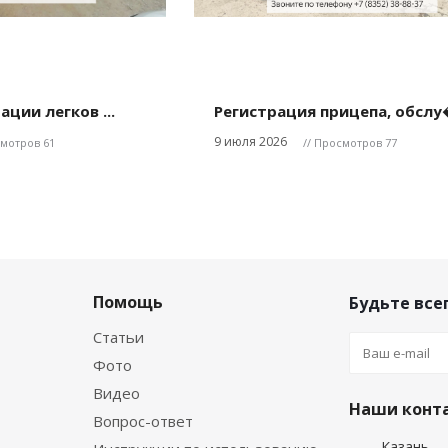
ции легков ...
Регистрация прицепа, обслу� 
9 июля 2026
смотров 61
// Просмотров 77
Помощь
Будьте всег
Статьи
Фото
Видео
Наши конт
Вопрос-ответ
Казань