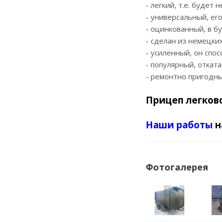
- легкий, т.е. будет
- универсальный, ег
- оцинкованный, в б
- сделан из немецки
- усиленный, он спо
- популярный, откат
- ремонтно пригодны
Прицеп легков
Наши работы
н
Фотогалерея