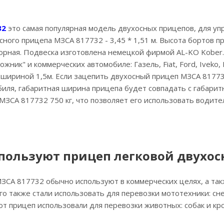
32
это самая популярная модель двухосных прицепов, для упр
сного прицепа МЗСА 817732 - 3,45 * 1,51 м. Высота бортов 
орная. Подвеска изготовлена немецкой фирмой AL-KO Kober
ожник" и коммерческих автомобиле: Газель, Fiat, Ford, Iveko, 
в шириной 1,5м. Если зацепить двухосный прицеп МЗСА 81773
биля, габаритная ширина прицепа будет совпадать с габари
МЗСА 817732 750 кг, что позволяет его использовать водите
спользуют прицеп легковой двухос
СА 817732 обычно используют в коммерческих целях, а так
го также стали использовать для перевозки мототехники: сне
от прицеп использовали для перевозки животных: собак и к