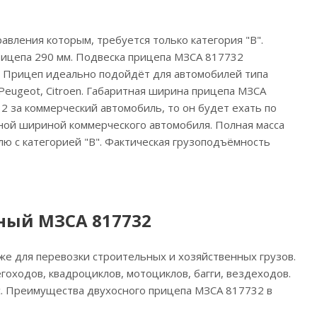
авления которым, требуется только категория "В".
прицепа 290 мм. Подвеска прицепа МЗСА 817732
. Прицеп идеально подойдёт для автомобилей типа
Peugeot, Citroen
. Габаритная ширина прицепа МЗСА
2 за коммерческий автомобиль, то он будет ехать по
тной шириной коммерческого автомобиля. Полная масса
лю с категорией "В". Фактическая грузоподъёмность
ный МЗСА 817732
же для перевозки строительных и хозяйственных грузов.
гоходов, квадроциклов, мотоциклов, багги, вездеходов.
рс. Преимущества двухосного прицепа МЗСА 817732 в