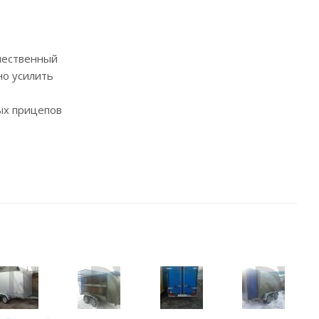
ачественный
но усилить
вых прицепов