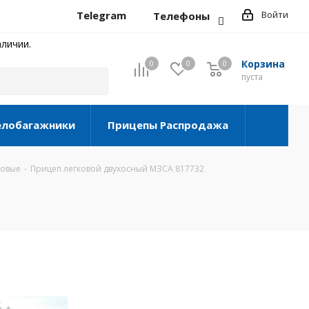
Telegram
Войти
Телефоны
личии.
Корзина
0
0
0
0
пуста
елобагажники
Прицепы Распродажа
товые
-
Прицеп легковой двухосный МЗСА 817732