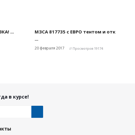
А! ...
МЗСА 817735 с ЕВРО тентом и отк
...
20 февраля 2017
// Просмотров 19174
да в курсе!
акты