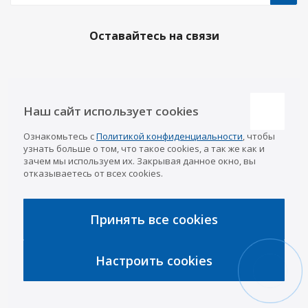
Оставайтесь на связи
Наши контакты
Наш сайт использует cookies
Казань
Ознакомьтесь с
Политикой конфиденциальности
, чтобы
info@a-pricep.ru
8 (843) 207-03-08
узнать больше о том, что такое cookies, а так же как и
Уфа
зачем мы используем их. Закрывая данное окно, вы
8 (347) 258-84-87
отказываетесь от всех cookies.
Набережные Челны
8 (8552) 92-33-79
Чебоксары
8 (8352) 38-88-37
Принять все cookies
Интернет-магазин
8 (927) 668-88-37
Настроить cookies
2026 © «АРИВА»