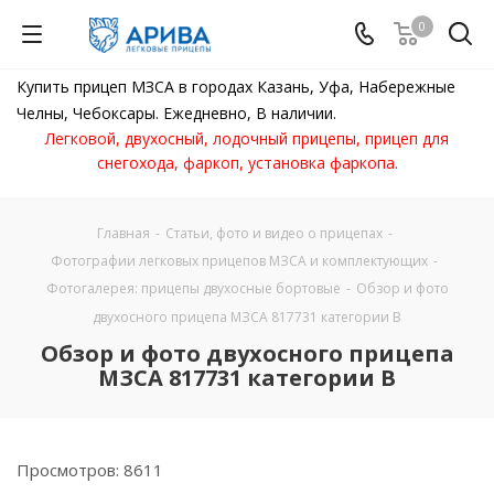
0
Купить прицеп МЗСА в городах Казань, Уфа, Набережные
Челны, Чебоксары. Ежедневно, В наличии.
Легковой, двухосный, лодочный прицепы, прицеп для
снегохода, фаркоп, установка фаркопа.
Главная
-
Статьи, фото и видео о прицепах
-
Фотографии легковых прицепов МЗСА и комплектующих
-
Фотогалерея: прицепы двухосные бортовые
-
Обзор и фото
двухосного прицепа МЗСА 817731 категории B
Обзор и фото двухосного прицепа
МЗСА 817731 категории B
Просмотров: 8611