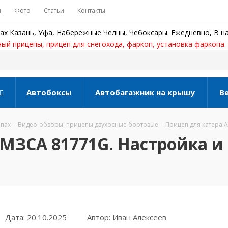
ы
Фото
Статьи
Контакты
ах Казань, Уфа, Набережные Челны, Чебоксары. Ежедневно, В на
ный прицепы, прицеп для снегохода, фаркоп, установка фаркопа.
Автобоксы
Автобагажник на крышу
В
епах
-
Видео-обзоры: прицепы двухосные бортовые
-
Прицеп для катера 
МЗСА 81771G. Настройка и 
Дата: 20.10.2025
Автор: Иван Алексеев