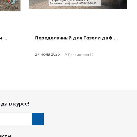
...
Переделанный для Газели дв� ...
27 июля 2026
// Просмотров 17
да в курсе!
акты