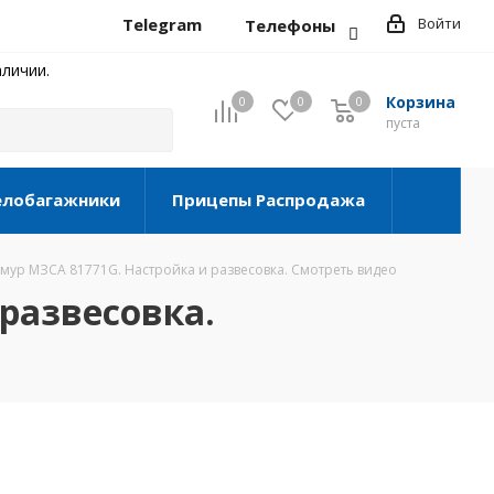
Telegram
Войти
Телефоны
личии.
Корзина
0
0
0
0
пуста
елобагажники
Прицепы Распродажа
Амур МЗСА 81771G. Настройка и развесовка. Смотреть видео
развесовка.