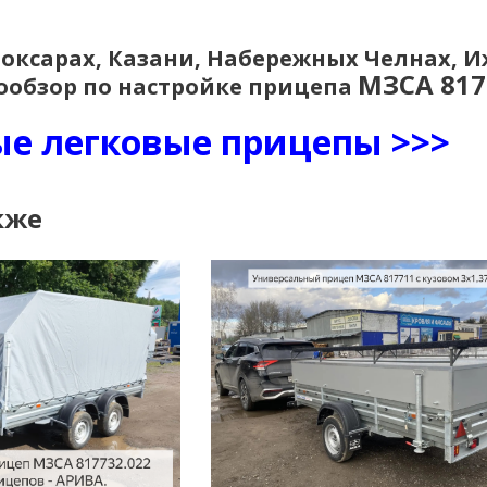
боксарах, Казани, Набережных Челнах, И
МЗСА 817
ообзор по настройке прицепа
е легковые прицепы >>>
кже