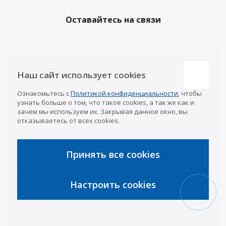
Оставайтесь на связи
Наши контакты
Наш сайт использует cookies
Казань
Ознакомьтесь с
Политикой конфиденциальности
, чтобы
info@a-pricep.ru
8 (843) 207-03-08
узнать больше о том, что такое cookies, а так же как и
Уфа
зачем мы используем их. Закрывая данное окно, вы
8 (347) 258-84-87
отказываетесь от всех cookies.
Набережные Челны
8 (8552) 92-33-79
Чебоксары
8 (8352) 38-88-37
Принять все cookies
Интернет-магазин
8 (927) 668-88-37
Настроить cookies
2026 © «АРИВА»