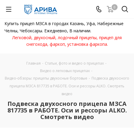
0
Купить прицеп МЗСА в городах Казань, Уфа, Набережные
Челны, Чебоксары. Ежедневно, В наличии.
Легковой, двухосный, лодочный прицепы, прицеп для
снегохода, фаркоп, установка фаркопа.
Главная
-
Статьи, фото и видео о прицепах
-
Видео о легковых прицепах
-
Видео-обзоры: прицепы двухосные бортовые
-
Подвеска двухосного
прицепа МЗСА 817735 в РАБОТЕ. Оси и рессоры ALKO. Смотреть
видео
Подвеска двухосного прицепа МЗСА
817735 в РАБОТЕ. Оси и рессоры ALKO.
Смотреть видео