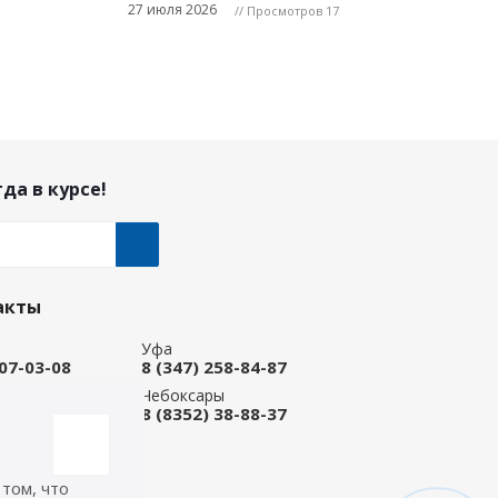
27 июля 2026
// Просмотров 17
да в курсе!
акты
Уфа
207-03-08
8 (347) 258-84-87
ые Челны
Чебоксары
 92-33-79
8 (8352) 38-88-37
-магазин
668-88-37
 том, что