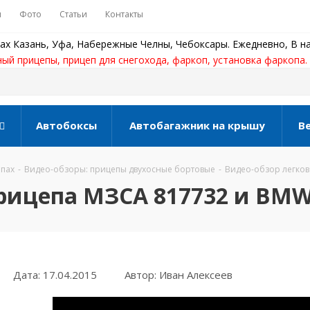
ы
Фото
Статьи
Контакты
ах Казань, Уфа, Набережные Челны, Чебоксары. Ежедневно, В на
ный прицепы, прицеп для снегохода, фаркоп, установка фаркопа.
Автобоксы
Автобагажник на крышу
В
епах
-
Видео-обзоры: прицепы двухосные бортовые
-
Видео-обзор легков
прицепа МЗСА 817732 и BMW
Дата: 17.04.2015
Автор: Иван Алексеев