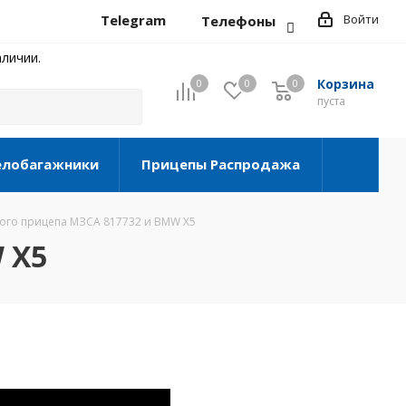
Telegram
Войти
Телефоны
личии.
Корзина
0
0
0
0
пуста
елобагажники
Прицепы Распродажа
ого прицепа МЗСА 817732 и BMW X5
 X5