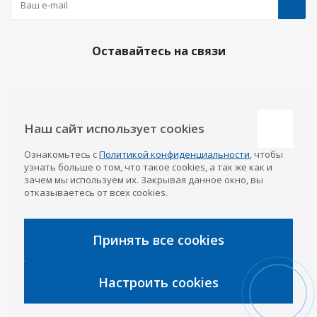
Оставайтесь на связи
Наши контакты
Наш сайт использует cookies
Казань
Ознакомьтесь с
Политикой конфиденциальности
, чтобы
info@a-pricep.ru
8 (843) 207-03-08
узнать больше о том, что такое cookies, а так же как и
Уфа
зачем мы используем их. Закрывая данное окно, вы
8 (347) 258-84-87
отказываетесь от всех cookies.
Набережные Челны
8 (8552) 92-33-79
Чебоксары
8 (8352) 38-88-37
Принять все cookies
Интернет-магазин
8 (927) 668-88-37
Настроить cookies