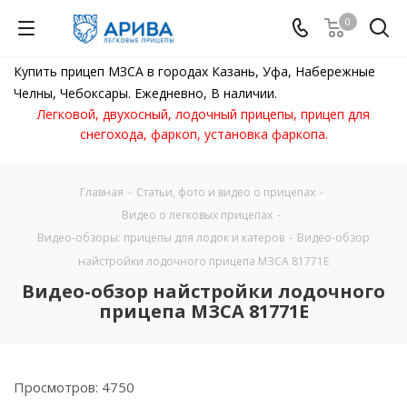
0
Купить прицеп МЗСА в городах Казань, Уфа, Набережные
Челны, Чебоксары. Ежедневно, В наличии.
Легковой, двухосный, лодочный прицепы, прицеп для
снегохода, фаркоп, установка фаркопа.
Главная
-
Статьи, фото и видео о прицепах
-
Видео о легковых прицепах
-
Видео-обзоры: прицепы для лодок и катеров
-
Видео-обзор
найстройки лодочного прицепа МЗСА 81771Е
Видео-обзор найстройки лодочного
прицепа МЗСА 81771Е
Просмотров: 4750