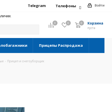
Telegram
Войти
Телефоны
личии.
Корзина
0
0
0
0
пуста
елобагажники
Прицепы Распродажа
вые
-
Прицеп и снегоуборщик