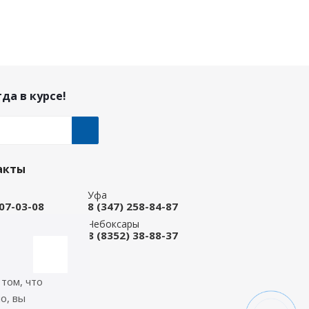
да в курсе!
акты
Уфа
207-03-08
8 (347) 258-84-87
ые Челны
Чебоксары
 92-33-79
8 (8352) 38-88-37
-магазин
668-88-37
 том, что
icep.ru
о, вы