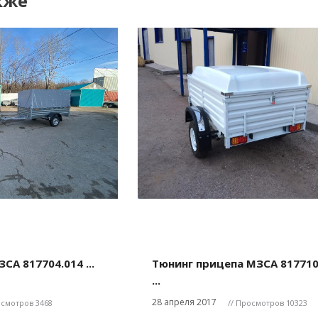
кже
СА 817704.014 ...
Тюнинг прицепа МЗСА 817710
...
28 апреля 2017
осмотров 3468
// Просмотров 10323