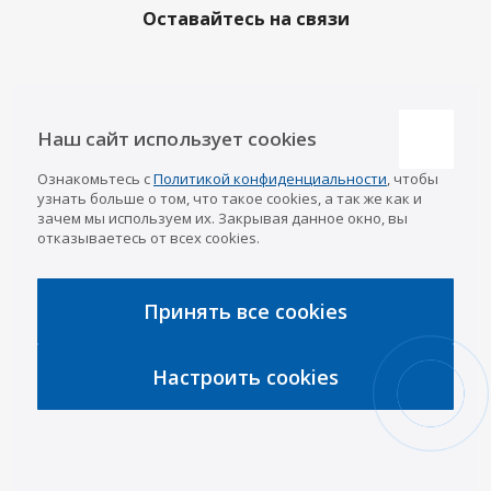
Оставайтесь на связи
Наши контакты
Наш сайт использует cookies
Казань
Ознакомьтесь с
Политикой конфиденциальности
, чтобы
info@a-pricep.ru
8 (843) 207-03-08
узнать больше о том, что такое cookies, а так же как и
Уфа
зачем мы используем их. Закрывая данное окно, вы
8 (347) 258-84-87
отказываетесь от всех cookies.
Набережные Челны
8 (8552) 92-33-79
Чебоксары
8 (8352) 38-88-37
Принять все cookies
Интернет-магазин
8 (927) 668-88-37
Настроить cookies
2026 © «АРИВА»