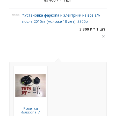
89 400 P
* 1 шт
*Установка фаркопа и электрики на все а/м
после 2015гв (моложе 10 лет). 3300р
3 300 P * 1 шт
Розетка
фаркопа 7