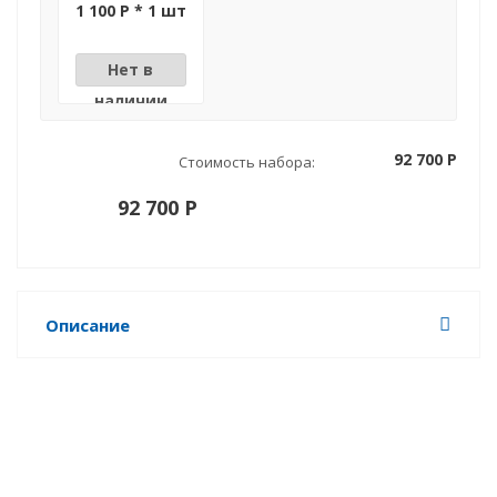
контактная
1 100 P * 1 шт
пластмассовая
в комплекте с
проводами 1,9
м, E-SET
Нет в
наличии
92 700 P
Стоимость набора:
92 700 P
Описание