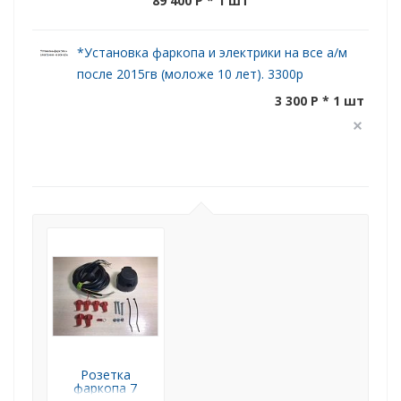
89 400 P
* 1 шт
*Установка фаркопа и электрики на все а/м
после 2015гв (моложе 10 лет). 3300р
3 300 P * 1 шт
Розетка
фаркопа 7