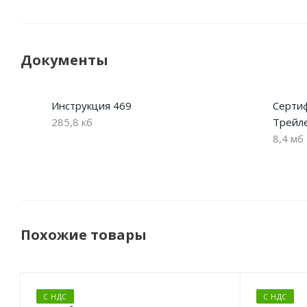
Документы
Инструкция 469
Сертиф
285,8 кб
Трейл
8,4 мб
Похожие товары
С НДС
С НДС