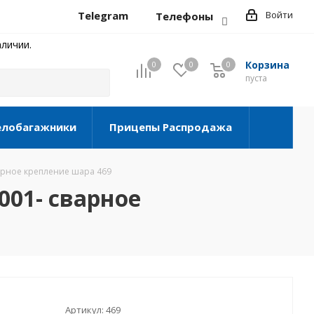
Telegram
Войти
Телефоны
личии.
Корзина
0
0
0
0
пуста
елобагажники
Прицепы Распродажа
варное крепление шара 469
2001- сварное
Артикул:
469