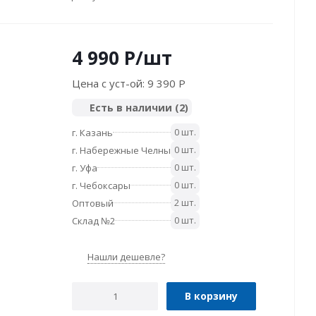
4 990
P
/шт
Цена с уст-ой:
9 390 P
Есть в наличии
(2)
0 шт.
г. Казань
0 шт.
г. Набережные Челны
0 шт.
г. Уфа
0 шт.
г. Чебоксары
2 шт.
Оптовый
0 шт.
Склад №2
Нашли дешевле?
В корзину