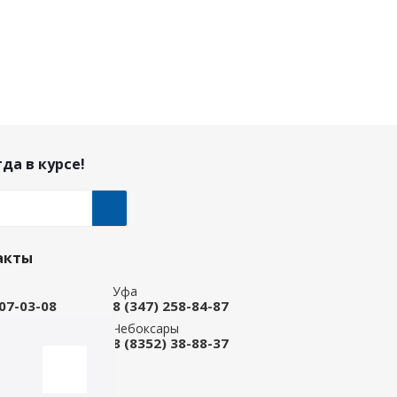
да в курсе!
акты
Уфа
207-03-08
8 (347) 258-84-87
ые Челны
Чебоксары
 92-33-79
8 (8352) 38-88-37
-магазин
668-88-37