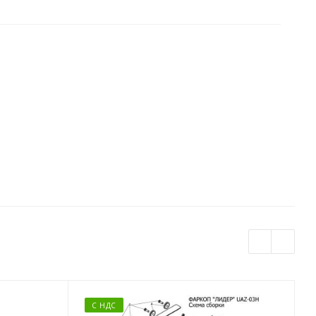
С НДС