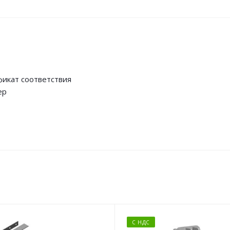
икат соответствия
ер
С НДС