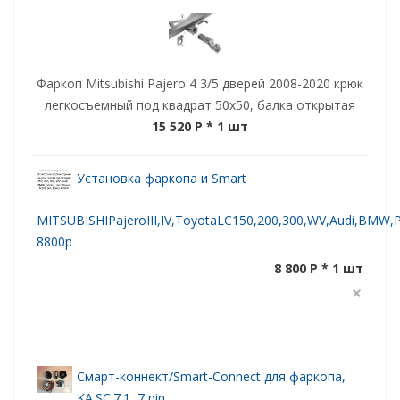
Фаркоп Mitsubishi Pajero 4 3/5 дверей 2008-2020 крюк
легкосъемный под квадрат 50х50, балка открытая
15 520 P
* 1 шт
Установка фаркопа и Smart
MITSUBISHIPajeroIII,IV,ToyotaLC150,200,300,WV,Audi,BMW,Po
8800р
8 800 P * 1 шт
Смарт-коннект/Smart-Connect для фаркопа,
KA.SC.7.1, 7 pin