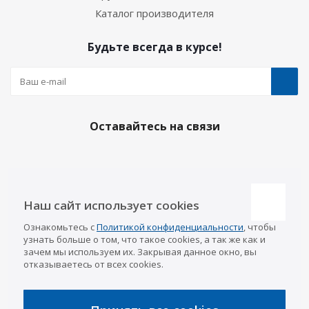
Каталог производителя
Будьте всегда в курсе!
Оставайтесь на связи
Наши контакты
Наш сайт использует cookies
Казань
Ознакомьтесь с
Политикой конфиденциальности
, чтобы
info@a-pricep.ru
8 (843) 207-03-08
узнать больше о том, что такое cookies, а так же как и
Уфа
зачем мы используем их. Закрывая данное окно, вы
8 (347) 258-84-87
отказываетесь от всех cookies.
Набережные Челны
8 (8552) 92-33-79
Чебоксары
8 (8352) 38-88-37