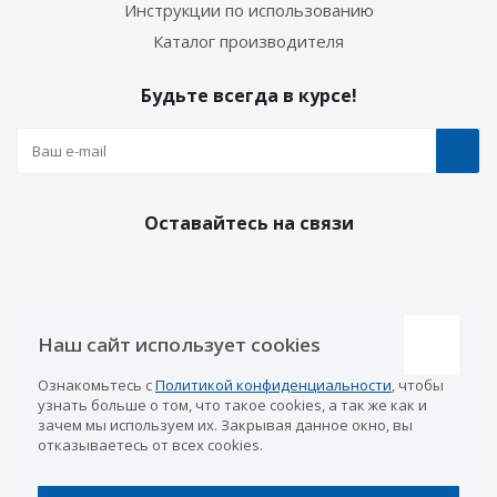
Инструкции по использованию
Каталог производителя
Будьте всегда в курсе!
Оставайтесь на связи
Наши контакты
Наш сайт использует cookies
Казань
Ознакомьтесь с
Политикой конфиденциальности
, чтобы
info@a-pricep.ru
8 (843) 207-03-08
узнать больше о том, что такое cookies, а так же как и
Уфа
зачем мы используем их. Закрывая данное окно, вы
8 (347) 258-84-87
отказываетесь от всех cookies.
Набережные Челны
8 (8552) 92-33-79