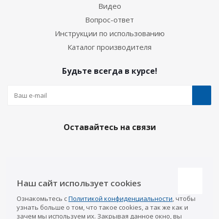
Видео
Вопрос-ответ
Инструкции по использованию
Каталог производителя
Будьте всегда в курсе!
Оставайтесь на связи
Наши контакты
Наш сайт использует cookies
Казань
Ознакомьтесь с
Политикой конфиденциальности
, чтобы
info@a-pricep.ru
8 (843) 207-03-08
узнать больше о том, что такое cookies, а так же как и
Уфа
зачем мы используем их. Закрывая данное окно, вы